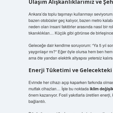
Ulaşım Alışkanlıklarımız ve Şe
Ankara’da toplu taşımayı kullanmayı seviyor
bazen otobüsler geç kalıyor, bazen metro kalabalı
neden olan insani faktörler arasında nasıl bir ro
tıkanıklıkları… Küçük gibi görünse de birleşince 
Geleceğe dair kendime soruyorum: “Ya 5 yıl sonra
yaygınlaşır mı?” Eğer öyle olursa hem ben hem 
ama öte yandan elektrik altyapısı yetersiz kalırs
Enerji Tüketimi ve Gelecekteki
Evimde her cihazı açıp kaparken farkında olmasa
mutfak cihazları… İşte bu noktada
iklim değişi
önem kazanıyor. Fosil yakıtlarla üretilen enerji
bağlantılı.