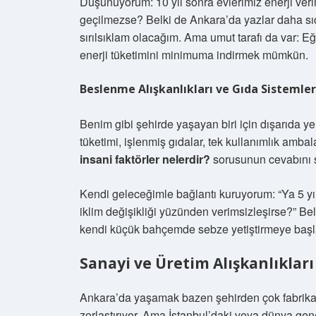
Düşünüyorum: 10 yıl sonra evlerimiz enerji ver
geçilmezse? Belki de Ankara’da yazlar daha sıc
sırılsıklam olacağım. Ama umut tarafı da var: Eğer
enerji tüketimini minimuma indirmek mümkün.
Beslenme Alışkanlıkları ve Gıda Sistemler
Benim gibi şehirde yaşayan biri için dışarıda 
tüketimi, işlenmiş gıdalar, tek kullanımlık amb
insani faktörler nelerdir?
sorusunun cevabını s
Kendi geleceğimle bağlantı kuruyorum: “Ya 5 yıl i
iklim değişikliği yüzünden verimsizleşirse?” Be
kendi küçük bahçemde sebze yetiştirmeye baş
Sanayi ve Üretim Alışkanlıkları
Ankara’da yaşamak bazen şehirden çok fabrikala
zorlaştırıyor. Ama İstanbul’daki veya dünya gene