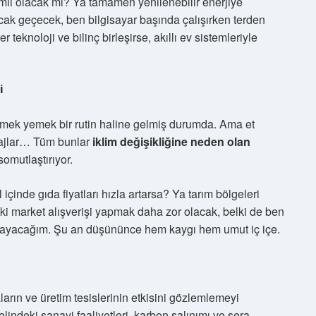
imli olacak mı? Ya tamamen yenilenebilir enerjiye
ak geçecek, ben bilgisayar başında çalışırken terden
 teknoloji ve bilinç birleşirse, akıllı ev sistemleriyle
i
yemek yemek bir rutin haline gelmiş durumda. Ama et
alajlar… Tüm bunlar
iklim değişikliğine neden olan
omutlaştırıyor.
çinde gıda fiyatları hızla artarsa? Ya tarım bölgeleri
lki market alışverişi yapmak daha zor olacak, belki de ben
layacağım. Şu an düşününce hem kaygı hem umut iç içe.
rın ve üretim tesislerinin etkisini gözlemlemeyi
lindeki sanayi faaliyetleri, karbon salınımı ve sera