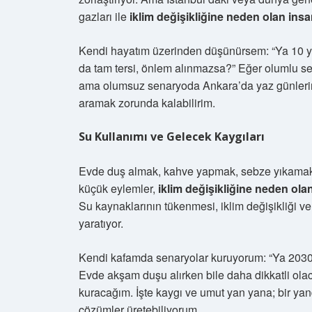
gazları ile
iklim değişikliğine neden olan insan
Kendi hayatım üzerinden düşünürsem: “Ya 10 yı
da tam tersi, önlem alınmazsa?” Eğer olumlu se
ama olumsuz senaryoda Ankara’da yaz günlerind
aramak zorunda kalabilirim.
Su Kullanımı ve Gelecek Kaygıları
Evde duş almak, kahve yapmak, sebze yıkamak…
küçük eylemler,
iklim değişikliğine neden olan
Su kaynaklarının tükenmesi, iklim değişikliği ve 
yaratıyor.
Kendi kafamda senaryolar kuruyorum: “Ya 2030’a 
Evde akşam duşu alırken bile daha dikkatli ola
kuracağım. İşte kaygı ve umut yan yana; bir ya
çözümler üretebiliyorum.