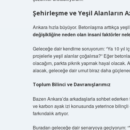
Şehirleşme ve Yeşil Alanların 
Ankara hızla büyüyor. Betonlaşma arttıkça yeşil a
değişikliğine neden olan insani faktörler nel
Geleceğe dair kendime soruyorum: “Ya 10 yıl iç
projelerle yeşil alanlar çoğalırsa?” Eğer beton
olacağım, parkta piknik yapmak hayal olacak. 
alacak, geleceğe dair umut biraz daha güçlene
Toplum Bilinci ve Davranışlarımız
Bazen Ankara’da arkadaşlarla sohbet ederken fa
ve karbon ayak izi konusunda yeterince bilinçl
farkındalık artıyor.
Buradan geleceğe dair senaryoya geçiyorum: “Ya 