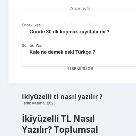
Anasayfa
menüyü
aç
Gizlilik Politikası
Önceki Yazı
Günde 30 dk koşmak zayıflatır mı ?
İlham Veren Köşeler
Yasal Uyarı
Sonraki Yazı
Günlük yaşamdan pratik fikirler ve sıradışı keşifler burada.
Kale ne demek eski Türkçe ?
Hakkımızda
Hakkımızda
Ikiyüzelli tl nasıl yazılır ?
Tarih: Kasım 5, 2025
İkiyüzelli TL Nasıl
Yazılır? Toplumsal