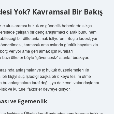
desi Yok? Kavramsal Bir Bakış
ikle uluslararası hukuk ve gündelik haberlerde sıkça
versitede çalışan bir genç araştırmacı olarak bunu hem
leceği bir dille anlatmak istiyorum. Suçlu iadesi, yani
k gönderilmesi, karmaşık ama aslında günlük hayatımızla
orç veriyor ama geri almak için kuralları
a bazı ülkeler böyle “güvencesiz” alanlar bırakıyor.
r arasında anlaşmalar ve iç hukuk düzenlemeleri ile
 bir kişiyi suç işlediği başka bir ülkeye teslim etme
a bu anlaşmalara taraf değil, ya da kendi vatandaşlarını
ik ve kültürel faktörler devreye giriyor.
ası ve Egemenlik
ye fısıldıyor: Ülkeler kendi vatandaşlarını koruma hakkını