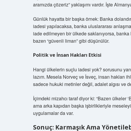
aramızda çözeriz” yaklaşımı vardır. İşte Almany
Günlük hayatta bir başka örnek: Banka dolandırı
iadesi yapılacaksa, banka uluslararası anlaşmal
iade edilmeyen bir ülkede saklanıyorsa, banka
bazen “güvenli liman” gibi düşünülür.
Politik ve İnsan Hakları Etkisi
Hangi ülkelerin suçlu iadesi yok? sorusunu yanı
lazım. Mesela Norveç ve İsveç, insan hakları ihl
sadece hukuki metinler değil, adalet algısı ve dev
İçimdeki mizahcı taraf diyor ki: “Bazen ülkele
ama arka kapıdan başka işbirlikleriyle meseleyi
uygulamalar da var.
Sonuç: Karmaşık Ama Yönetilebi