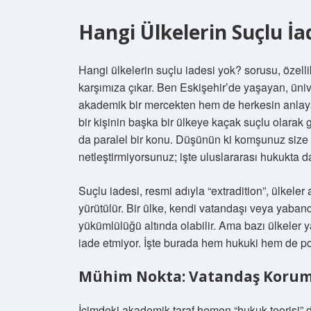
Hangi Ülkelerin Suçlu İa
Hangi ülkelerin suçlu iadesi yok? sorusu, özell
karşımıza çıkar. Ben Eskişehir’de yaşayan, üni
akademik bir mercekten hem de herkesin anlayabi
bir kişinin başka bir ülkeye kaçak suçlu olara
da paralel bir konu. Düşünün ki komşunuz size b
netleştirmiyorsunuz; işte uluslararası hukukta d
Suçlu iadesi, resmi adıyla “extradition”, ülkele
yürütülür. Bir ülke, kendi vatandaşı veya yabancı
yükümlülüğü altında olabilir. Ama bazı ülkeler y
iade etmiyor. İşte burada hem hukuki hem de polit
Mühim Nokta: Vatandaş Korum
İçimdeki akademik taraf hemen “hukuk teorisi” di