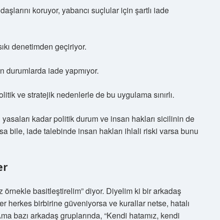
aşlarını koruyor, yabancı suçlular için şartlı iade
 sıkı denetimden geçiriyor.
olan durumlarda iade yapmıyor.
itik ve stratejik nedenlerle de bu uygulama sınırlı.
yasaları kadar politik durum ve insan hakları sicilinin de
sa bile, iade talebinde insan hakları ihlali riski varsa bunu
er
örnekle basitleştirelim” diyor. Diyelim ki bir arkadaş
ğer herkes birbirine güveniyorsa ve kurallar netse, hatalı
 Ama bazı arkadaş gruplarında, “Kendi hatamız, kendi