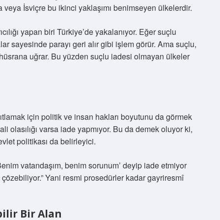
a veya İsviçre bu ikinci yaklaşımı benimseyen ülkelerdir.
cılığı yapan biri Türkiye’de yakalanıyor. Eğer suçlu
ar sayesinde parayı geri alır gibi işlem görür. Ama suçlu,
 hüsrana uğrar. Bu yüzden suçlu iadesi olmayan ülkeler
tlamak için politik ve insan hakları boyutunu da görmek
ali olasılığı varsa iade yapmıyor. Bu da demek oluyor ki,
let politikası da belirleyici.
r ‘Benim vatandaşım, benim sorunum’ deyip iade etmiyor
 çözebiliyor.” Yani resmi prosedürler kadar gayriresmî
lir Bir Alan