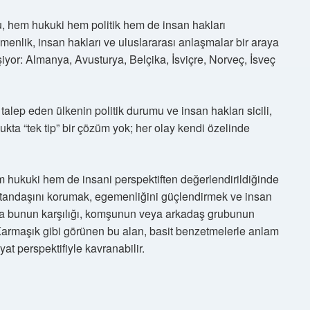
u, hem hukuki hem politik hem de insan hakları
menlik, insan hakları ve uluslararası anlaşmalar bir araya
şiyor: Almanya, Avusturya, Belçika, İsviçre, Norveç, İsveç
talep eden ülkenin politik durumu ve insan hakları sicili,
ukta “tek tip” bir çözüm yok; her olay kendi özelinde
m hukuki hem de insani perspektiften değerlendirildiğinde
 vatandaşını korumak, egemenliğini güçlendirmek ve insan
tta bunun karşılığı, komşunun veya arkadaş grubunun
 Karmaşık gibi görünen bu alan, basit benzetmelerle anlam
 perspektifiyle kavranabilir.