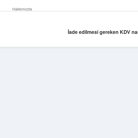
Hakkımızda
İade edilmesi gereken KDV nas
Sidebar
ilbet yeni giriş
betexper güncel giriş
https://betexp