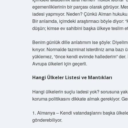
egemenliklerinin bir parçası olarak görüyor. M
iadesi yapmıyor. Neden? Çünkü Alman hukuku, v
Bir anlamda, içimdeki araştırmacı böyle diyor: 
düşün; kimse ev sahibini başka ülkeye teslim e
Benim günlük dille anlatımım ise şöyle: Diyelim 
kırıyor. Normalde tazminat isterdiniz ama bazı 
yüklemez, “önce kendi evimde hallederim” der. 
Avrupa ülkeleri için geçerli.
Hangi Ülkeler Listesi ve Mantıkları
Hangi ülkelerin suçlu iadesi yok? sorusuna ya
koruma politikasını dikkate almak gerekiyor. Gen
1. Almanya – Kendi vatandaşlarını başka ülkele
gönderebiliyor.