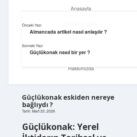
Anasayfa
menüyü
aç
Gizlilik Politikası
Önceki Yazı
Almancada artikel nasıl anlaşılır ?
İlham Veren Köşeler
Yasal Uyarı
Sonraki Yazı
Günlük yaşamdan pratik fikirler ve sıradışı keşifler burada.
Güçlükonak nasıl bir yer ?
Hakkımızda
Hakkımızda
Güçlükonak eskiden nereye
bağlıydı ?
Tarih: Mart 20, 2026
Güçlükonak: Yerel