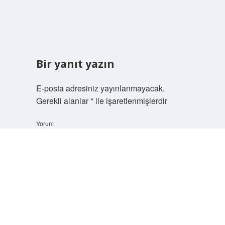
Bir yanıt yazın
E-posta adresiniz yayınlanmayacak.
Gerekli alanlar
*
ile işaretlenmişlerdir
Yorum
Scrol
to
the
top