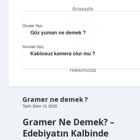
Anasayfa
menüyü
aç
Gizlilik Politikası
Önceki Yazı
Göz yuman ne demek ?
İlham Veren Köşeler
Yasal Uyarı
Sonraki Yazı
Günlük yaşamdan pratik fikirler ve sıradışı keşifler burada.
Kablosuz kamera olur mu ?
Hakkımızda
Hakkımızda
Gramer ne demek ?
Tarih: Ekim 12, 2025
Gramer Ne Demek? –
Edebiyatın Kalbinde