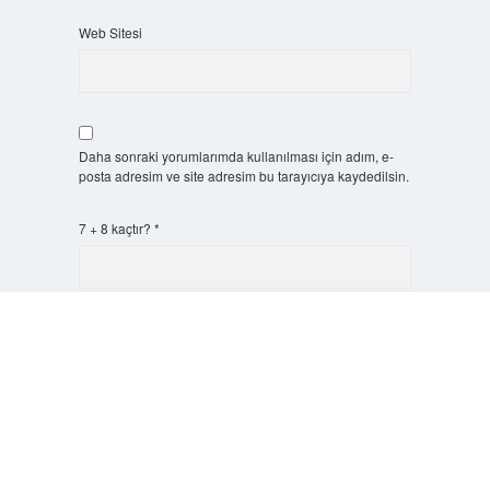
Web Sitesi
Daha sonraki yorumlarımda kullanılması için adım, e-
posta adresim ve site adresim bu tarayıcıya kaydedilsin.
7 + 8 kaçtır?
*
Scrol
to
the
top