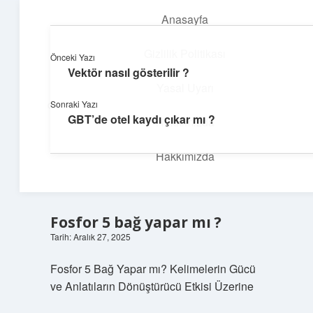
Anasayfa
menüyü
aç
Gizlilik Politikası
Önceki Yazı
Vektör nasıl gösterilir ?
İlham Veren Köşeler
Yasal Uyarı
Sonraki Yazı
Günlük yaşamdan pratik fikirler ve sıradışı keşifler burada.
GBT’de otel kaydı çıkar mı ?
Hakkımızda
Hakkımızda
Fosfor 5 bağ yapar mı ?
Tarih: Aralık 27, 2025
Fosfor 5 Bağ Yapar mı? Kelimelerin Gücü
ve Anlatıların Dönüştürücü Etkisi Üzerine