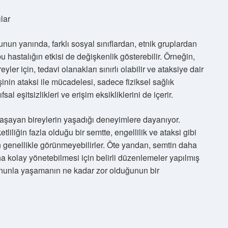
ılar
Bunun yanında, farklı sosyal sınıflardan, etnik gruplardan
u hastalığın etkisi de değişkenlik gösterebilir. Örneğin,
ler için, tedavi olanakları sınırlı olabilir ve ataksiye dair
şinin ataksi ile mücadelesi, sadece fiziksel sağlık
l eşitsizlikleri ve erişim eksikliklerini de içerir.
 yaşayan bireylerin yaşadığı deneyimlere dayanıyor.
iliğin fazla olduğu bir semtte, engellilik ve ataksi gibi
an genellikle görünmeyebilirler. Öte yandan, semtin daha
ha kolay yönetebilmesi için belirli düzenlemeler yapılmış
, onunla yaşamanın ne kadar zor olduğunun bir