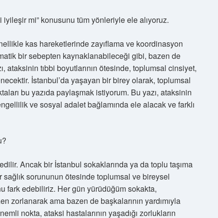
yileşir mi” konusunu tüm yönleriyle ele alıyoruz.
, genellikle kas hareketlerinde zayıflama ve koordinasyon
vmatik bir sebepten kaynaklanabileceği gibi, bazen de
, ataksinin tıbbi boyutlarının ötesinde, toplumsal cinsiyet,
enecektir. İstanbul’da yaşayan bir birey olarak, toplumsal
ktaları bu yazıda paylaşmak istiyorum. Bu yazı, ataksinin
 engellilik ve sosyal adalet bağlamında ele alacak ve farklı
u?
edilir. Ancak bir İstanbul sokaklarında ya da toplu taşıma
r sağlık sorununun ötesinde toplumsal ve bireysel
u fark edebiliriz. Her gün yürüdüğüm sokakta,
en zorlanarak ama bazen de başkalarının yardımıyla
emli nokta, ataksi hastalarının yaşadığı zorlukların