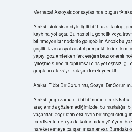
Merhaba! Asroyaldoor sayfasında bugün “Ataksi i
Ataksi, sinir sistemiyle ilgili bir hastalık olup
kaybına yol açar. Bu hastalık, genetik veya tra
bilinmeyen bir nedenle gelişebilir. Ancak bu yazı
çeşitlilik ve sosyal adalet perspektifinden incel
yapıyı gözlemlerken fark ettiğim bazı önemli no
iyileşme sürecini toplumsal cinsiyet eşitsizliği,
grupların ataksiye bakışını inceleyecektir.
Ataksi: Tıbbi Bir Sorun mu, Sosyal Bir Sorun m
Ataksi, çoğu zaman tıbbi bir sorun olarak kabul 
araçlarında gözlemlediğimizde, bu hastalığın bi
yaşamları doğrudan etkileyen bir engel olduğun
merdivenlerden ya da kaldırımdan yürüyen, baz
hareket etmeye çalışan insanlar var. Buradaki ön