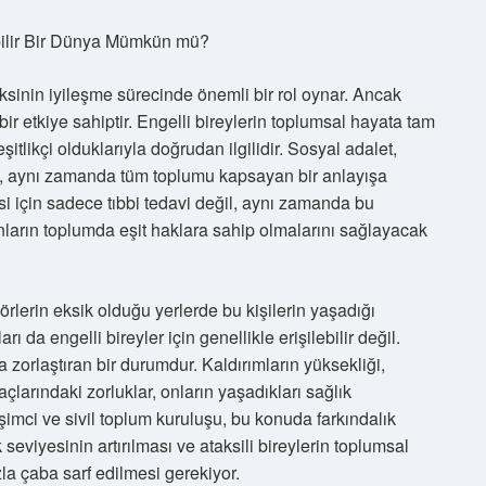
lebilir Bir Dünya Mümkün mü?
ataksinin iyileşme sürecinde önemli bir rol oynar. Ancak
ir etkiye sahiptir. Engelli bireylerin toplumsal hayata tam
şitlikçi olduklarıyla doğrudan ilgilidir. Sosyal adalet,
il, aynı zamanda tüm toplumu kapsayan bir anlayışa
mesi için sadece tıbbi tedavi değil, aynı zamanda bu
onların toplumda eşit haklara sahip olmalarını sağlayacak
örlerin eksik olduğu yerlerde bu kişilerin yaşadığı
rı da engelli bireyler için genellikle erişilebilir değil.
a zorlaştıran bir durumdur. Kaldırımların yüksekliği,
çlarındaki zorluklar, onların yaşadıkları sağlık
işimci ve sivil toplum kuruluşu, bu konuda farkındalık
seviyesinin artırılması ve ataksili bireylerin toplumsal
la çaba sarf edilmesi gerekiyor.