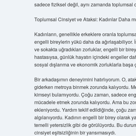
sadece fiziksel değil, aynı zamanda toplumsal ci
Toplumsal Cinsiyet ve Ataksi: Kadınlar Daha mı
Kadınların, genellikle erkeklere oranla toplumsa
engelli bireylerin yükü daha da ağırlaşabiliyor. 
ve sokakta uğradıkları zorluklar, engelli bir birey
hastasıysa, günlük hayatın içindeki engeller dah
sosyal dışlanma ve ekonomik zorluklarla başa ç
Bir arkadaşımın deneyimini hatırlıyorum. O, ata
giderken metroya binmek zorunda kalıyordu. Me
kimseyi bulamıyordu. Çoğu zaman, sadece engell
mücadele etmek zorunda kalıyordu. Ama bu zorlu
ekleniyordu. Yardım teklif edildiğinde, çoğu zam
algılanıyordu. Kadının engelli bir birey olarak 
temelli yetersizlik gibi de görülüyordu. Bu duru
cinsiyet eşitsizliğinin bir yansımasıydı.