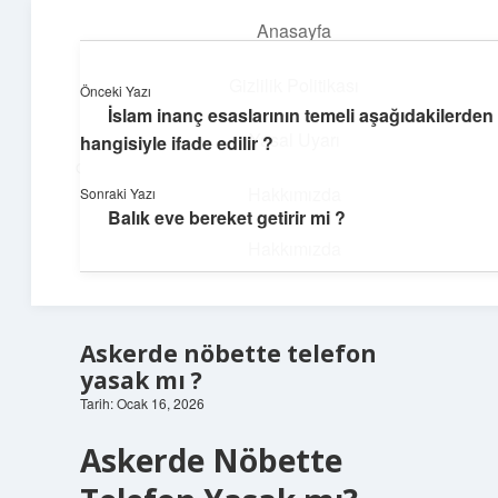
Anasayfa
menüyü
aç
Gizlilik Politikası
Önceki Yazı
İslam inanç esaslarının temeli aşağıdakilerden
İlham Veren Köşeler
Yasal Uyarı
hangisiyle ifade edilir ?
Günlük yaşamdan pratik fikirler ve sıradışı keşifler burada.
Hakkımızda
Sonraki Yazı
Balık eve bereket getirir mi ?
Hakkımızda
Askerde nöbette telefon
yasak mı ?
Tarih: Ocak 16, 2026
Askerde Nöbette