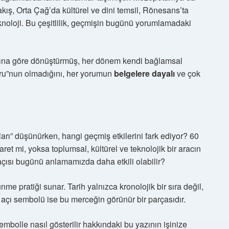
ış, Orta Çağ’da kültürel ve dini temsil, Rönesans’ta
noloji. Bu çeşitlilik, geçmişin bugünü yorumlamadaki
larına göre dönüştürmüş, her dönem kendi bağlamsal
oğru”nun olmadığını, her yorumun
belgelere dayalı
ve çok
rı” düşünürken, hangi geçmiş etkilerini fark ediyor? 60
ret mi, yoksa toplumsal, kültürel ve teknolojik bir aracın
çısı bugünü anlamamızda daha etkili olabilir?
me pratiği sunar. Tarih yalnızca kronolojik bir sıra değil,
açı sembolü ise bu merceğin görünür bir parçasıdır.
mbolle nasıl gösterilir hakkındaki bu yazının işinize