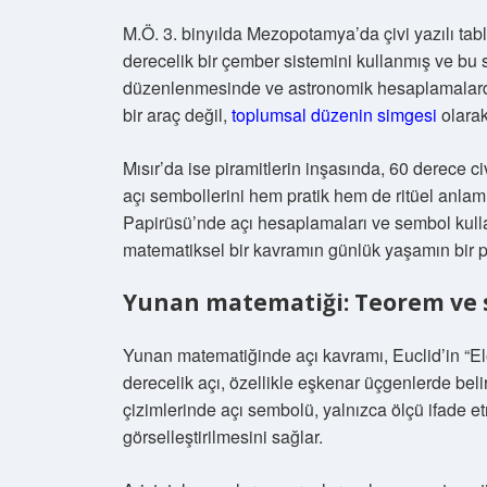
M.Ö. 3. binyılda Mezopotamya’da çivi yazılı tablet
derecelik bir çember sistemini kullanmış ve bu si
düzenlenmesinde ve astronomik hesaplamalarda 
bir araç değil,
toplumsal düzenin simgesi
olarak
Mısır’da ise piramitlerin inşasında, 60 derece ci
açı sembollerini hem pratik hem de ritüel anlam
Papirüsü’nde açı hesaplamaları ve sembol kulla
matematiksel bir kavramın günlük yaşamın bir pa
Yunan matematiği: Teorem ve
Yunan matematiğinde açı kavramı, Euclid’in “Ele
derecelik açı, özellikle eşkenar üçgenlerde belir
çizimlerinde açı sembolü, yalnızca ölçü ifade 
görselleştirilmesini sağlar.