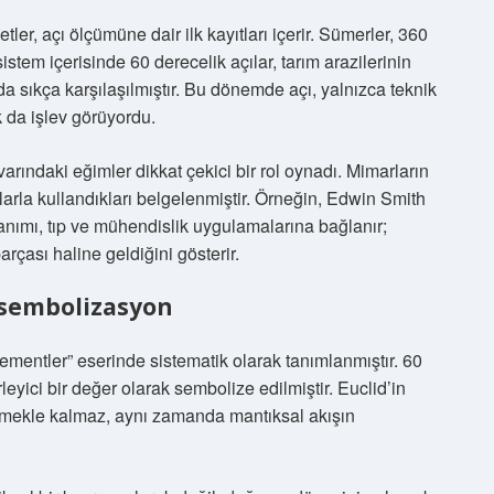
ler, açı ölçümüne dair ilk kayıtları içerir. Sümerler, 360
stem içerisinde 60 derecelik açılar, tarım arazilerinin
sıkça karşılaşılmıştır. Bu dönemde açı, yalnızca teknik
 da işlev görüyordu.
varındaki eğimler dikkat çekici bir rol oynadı. Mimarların
larla kullandıkları belgelenmiştir. Örneğin, Edwin Smith
nımı, tıp ve mühendislik uygulamalarına bağlanır;
rçası haline geldiğini gösterir.
 sembolizasyon
mentler” eserinde sistematik olarak tanımlanmıştır. 60
leyici bir değer olarak sembolize edilmiştir. Euclid’in
etmekle kalmaz, aynı zamanda mantıksal akışın