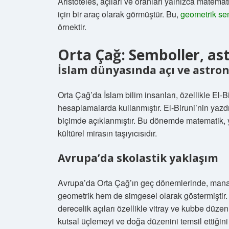
Aristoteles, açıları ve oranları yalnızca matem
için bir araç olarak görmüştür. Bu,
geometrik sem
örnektir.
Orta Çağ: Semboller, as
İslam dünyasında açı ve astro
Orta Çağ’da İslam bilim insanları, özellikle El-B
hesaplamalarda kullanmıştır. El-Biruni’nin yazdığ
biçimde açıklanmıştır. Bu dönemde matematik, 
kültürel mirasın taşıyıcısıdır.
Avrupa’da skolastik yaklaşım
Avrupa’da Orta Çağ’ın geç dönemlerinde, manast
geometrik hem de simgesel olarak göstermiştir.
derecelik açıları özellikle vitray ve kubbe düzenl
kutsal üçlemeyi ve doğa düzenini temsil ettiğini