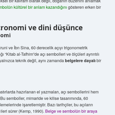
atiksel bir kavram olarak değil, doğanın düzenini anlamak
bolün kültürel bir anlam kazandığını
gösteren erken bir
tronomi ve dini düşünce
nomi
iruni ve İbn Sina, 60 derecelik açıyı trigonometrik
ı “Kitab al-Tafhim”de açı sembolleri ve ölçüleri ayrıntılı
yalnızca teknik değil, aynı zamanda
belgelere dayalı
bir
ırlarda hazırlanan el yazmaları, açı sembollerini hem
 Bu semboller, mimaride ve kilise tasarımında, 60
emelerinde işaretlemiştir. Bazı tarihçiler, bu açıların
 ileri sürer (Kemp, 1990).
Belge ve sembolün bir araya