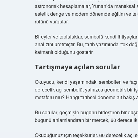
astronomik hesaplamalar, Yunan’da mantıksal ak
estetik denge ve modern dönemde eğitim ve tek
rolünü vurgular.
Bireyler ve topluluklar, sembolü kendi ihtiyaç
analizini üretmiştir. Bu, tarih yazımında “tek d
katmanlı olduğunu gösterir.
Tartışmaya açılan sorular
Okuyucu, kendi yaşamındaki sembolleri ve “açıla
derecelik açı sembolü, yalnızca geometrik bir işa
metaforu mu? Hangi tarihsel döneme ait bakış a
Bu sorular, geçmişle bugünü birleştiren bir düşün
bugünü anlamlandıran bir mercek, 60 derecelik 
Okuduğunuz için teşekkürler. 60 derecelik açı se