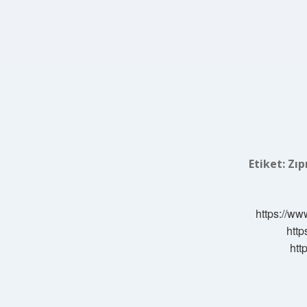
Etiket:
Zıp
https://ww
http
htt