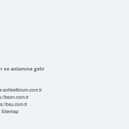
ır ne anlamına gelir
w.sohbetforum.com.tr
s://beon.com.tr
ps://bsu.com.tr
Sitemap