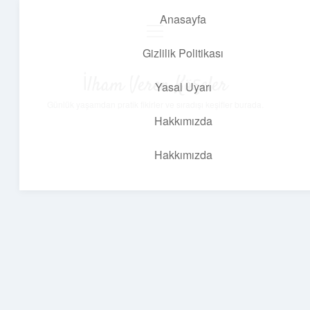
Anasayfa
menüyü
aç
Gizlilik Politikası
İlham Veren Köşeler
Yasal Uyarı
Günlük yaşamdan pratik fikirler ve sıradışı keşifler burada.
Hakkımızda
Hakkımızda