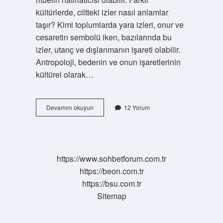
kültürlerde, ciltteki izler nasıl anlamlar
taşır? Kimi toplumlarda yara izleri, onur ve
cesaretin sembolü iken, bazılarında bu
izler, utanç ve dışlanmanın işareti olabilir.
Antropoloji, bedenin ve onun işaretlerinin
kültürel olarak…
Ciltteki
Devamını okuyun
12 Yorum
yara
izini
ne
geçirir
?
https://www.sohbetforum.com.tr
https://beon.com.tr
https://bsu.com.tr
Sitemap