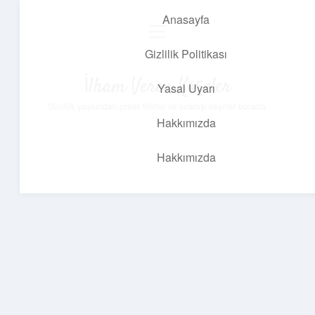
Anasayfa
menüyü
aç
Gizlilik Politikası
İlham Veren Köşeler
Yasal Uyarı
Günlük yaşamdan pratik fikirler ve sıradışı keşifler burada.
Hakkımızda
Hakkımızda