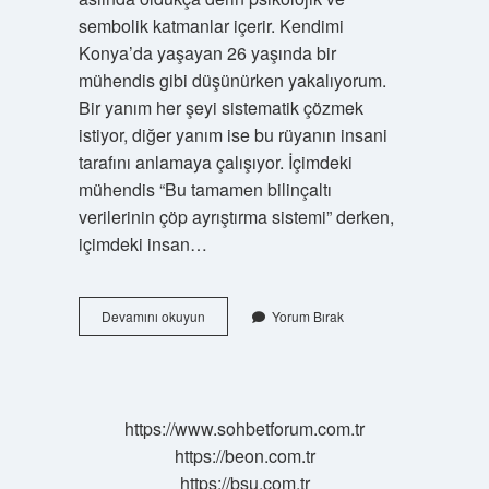
sembolik katmanlar içerir. Kendimi
Konya’da yaşayan 26 yaşında bir
mühendis gibi düşünürken yakalıyorum.
Bir yanım her şeyi sistematik çözmek
istiyor, diğer yanım ise bu rüyanın insani
tarafını anlamaya çalışıyor. İçimdeki
mühendis “Bu tamamen bilinçaltı
verilerinin çöp ayrıştırma sistemi” derken,
içimdeki insan…
Rüyada
Devamını okuyun
Yorum Bırak
tuvalet
deliği
temizlemek
ne
anlama
https://www.sohbetforum.com.tr
gelir
https://beon.com.tr
?
https://bsu.com.tr