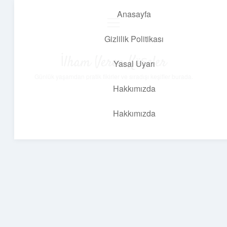
Anasayfa
menüyü
aç
Gizlilik Politikası
İlham Veren Köşeler
Yasal Uyarı
Günlük yaşamdan pratik fikirler ve sıradışı keşifler burada.
Hakkımızda
Hakkımızda