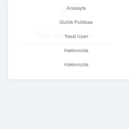
Anasayfa
menüyü
aç
Gizlilik Politikası
İlham Veren Köşeler
Yasal Uyarı
Günlük yaşamdan pratik fikirler ve sıradışı keşifler burada.
Hakkımızda
Hakkımızda