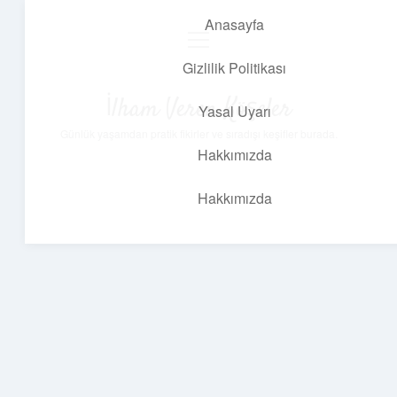
Anasayfa
menüyü
aç
Gizlilik Politikası
İlham Veren Köşeler
Yasal Uyarı
Günlük yaşamdan pratik fikirler ve sıradışı keşifler burada.
Hakkımızda
Hakkımızda