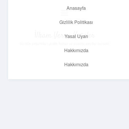
Anasayfa
menüyü
aç
Gizlilik Politikası
İlham Veren Köşeler
Yasal Uyarı
Günlük yaşamdan pratik fikirler ve sıradışı keşifler burada.
Hakkımızda
Hakkımızda