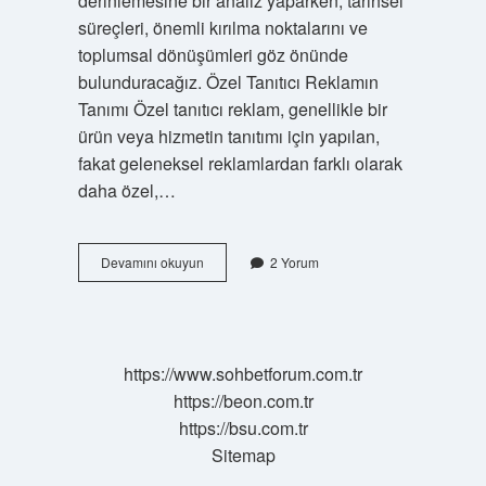
derinlemesine bir analiz yaparken, tarihsel
süreçleri, önemli kırılma noktalarını ve
toplumsal dönüşümleri göz önünde
bulunduracağız. Özel Tanıtıcı Reklamın
Tanımı Özel tanıtıcı reklam, genellikle bir
ürün veya hizmetin tanıtımı için yapılan,
fakat geleneksel reklamlardan farklı olarak
daha özel,…
Özel
Devamını okuyun
2 Yorum
tanıtıcı
reklam
nedir
?
https://www.sohbetforum.com.tr
https://beon.com.tr
https://bsu.com.tr
Sitemap