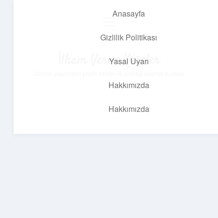
Anasayfa
menüyü
aç
Gizlilik Politikası
İlham Veren Köşeler
Yasal Uyarı
Günlük yaşamdan pratik fikirler ve sıradışı keşifler burada.
Hakkımızda
Hakkımızda