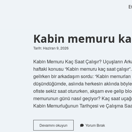
E
Kabin memuru kaç 
Tarih: Haziran 9, 2026
Kabin Memuru Kaç Saat Çalışır? Uçuşların Ark
haftaki konusu “Kabin memuru kaç saat çalışır”
gelirken bir arkadaşım sordu: “Kabin memurları 
düşündüğümde, aslında herkesin aklında böyle 
ofiste sekiz saat otururken, akşam eve gelip bl
memurunun günü nasıl geçiyor? Kaç saat uçağın
Kabin Memurluğunun Tarihçesi ve Çalışma Saatl
Kabin
Devamını okuyun
Yorum Bırak
memuru