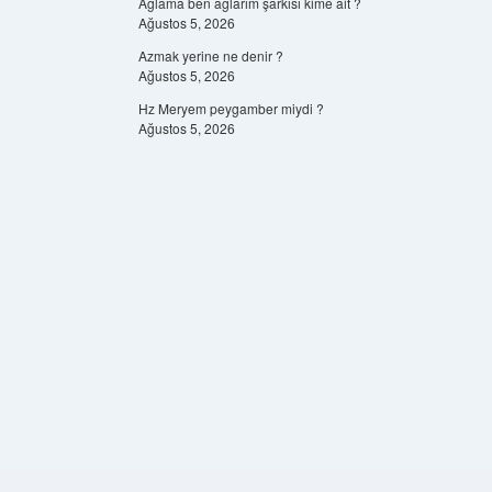
Ağlama ben ağlarım şarkısı kime ait ?
Ağustos 5, 2026
Azmak yerine ne denir ?
Ağustos 5, 2026
Hz Meryem peygamber miydi ?
Ağustos 5, 2026