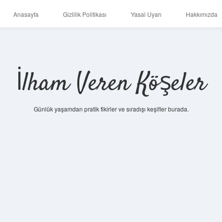
Anasayfa
Gizlilik Politikası
Yasal Uyarı
Hakkımızda
İlham Veren Köşeler
Günlük yaşamdan pratik fikirler ve sıradışı keşifler burada.