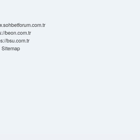
w.sohbetforum.com.tr
s://beon.com.tr
ps://bsu.com.tr
Sitemap