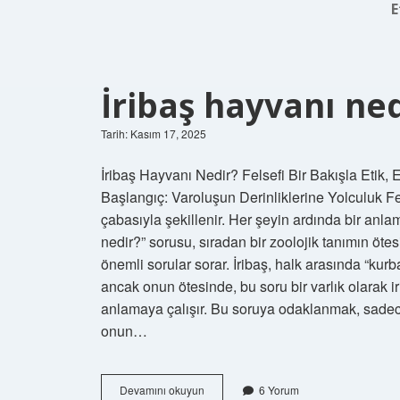
E
İribaş hayvanı ned
Tarih: Kasım 17, 2025
İribaş Hayvanı Nedir? Felsefi Bir Bakışla Etik, 
Başlangıç: Varoluşun Derinliklerine Yolculuk F
çabasıyla şekillenir. Her şeyin ardında bir anla
nedir?” sorusu, sıradan bir zoolojik tanımın öte
önemli sorular sorar. İribaş, halk arasında “kurb
ancak onun ötesinde, bu soru bir varlık olarak ir
anlamaya çalışır. Bu soruya odaklanmak, sadece
onun…
İribaş
Devamını okuyun
6 Yorum