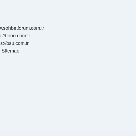
w.sohbetforum.com.tr
s://beon.com.tr
ps://bsu.com.tr
Sitemap