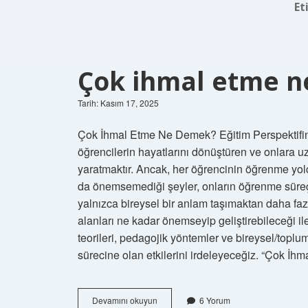
Et
Çok ihmal etme n
Tarih: Kasım 17, 2025
Çok İhmal Etme Ne Demek? Eğitim Perspektifinde
öğrencilerin hayatlarını dönüştüren ve onlara 
yaratmaktır. Ancak, her öğrencinin öğrenme yolc
da önemsemediği şeyler, onların öğrenme süreçle
yalnızca bireysel bir anlam taşımaktan daha faz
alanları ne kadar önemseyip geliştirebileceği il
teorileri, pedagojik yöntemler ve bireysel/toplum
sürecine olan etkilerini irdeleyeceğiz. “Çok 
Çok
Devamını okuyun
6 Yorum