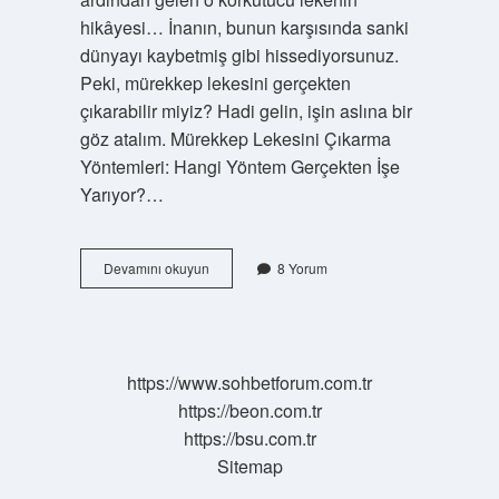
hikâyesi… İnanın, bunun karşısında sanki
dünyayı kaybetmiş gibi hissediyorsunuz.
Peki, mürekkep lekesini gerçekten
çıkarabilir miyiz? Hadi gelin, işin aslına bir
göz atalım. Mürekkep Lekesini Çıkarma
Yöntemleri: Hangi Yöntem Gerçekten İşe
Yarıyor?…
Mürekkep
Devamını okuyun
8 Yorum
lekesini
nasıl
çıkarırım
?
https://www.sohbetforum.com.tr
https://beon.com.tr
https://bsu.com.tr
Sitemap