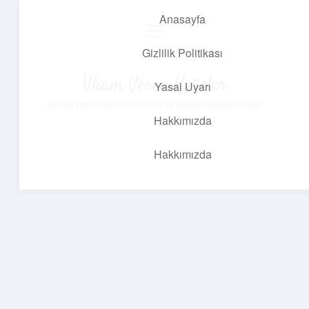
Anasayfa
menüyü
aç
Gizlilik Politikası
İlham Veren Köşeler
Yasal Uyarı
Günlük yaşamdan pratik fikirler ve sıradışı keşifler burada.
Hakkımızda
Hakkımızda