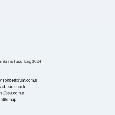
antı nüfusu kaç 2024
w.sohbetforum.com.tr
s://beon.com.tr
ps://bsu.com.tr
Sitemap