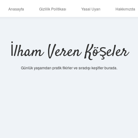
Anasayfa
Gizlilik Politikası
Yasal Uyarı
Hakkımızda
İlham Veren Köşeler
Günlük yaşamdan pratik fikirler ve sıradışı keşifler burada.