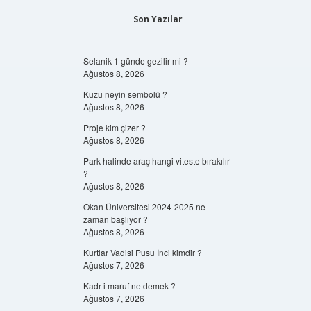
Son Yazılar
Selanik 1 günde gezilir mi ?
Ağustos 8, 2026
Kuzu neyin sembolü ?
Ağustos 8, 2026
Proje kim çizer ?
Ağustos 8, 2026
Park halinde araç hangi viteste bırakılır
?
Ağustos 8, 2026
Okan Üniversitesi 2024-2025 ne
zaman başlıyor ?
Ağustos 8, 2026
Kurtlar Vadisi Pusu İnci kimdir ?
Ağustos 7, 2026
Kadr i maruf ne demek ?
Ağustos 7, 2026