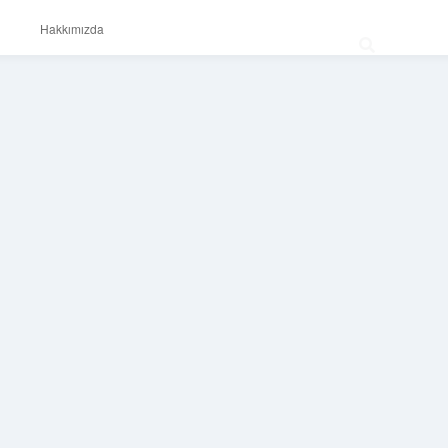
Hakkımızda
Sidebar
ilbet yeni giriş
betexper güncel giriş
https://betexpe