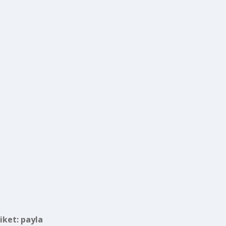
tiket:
payla