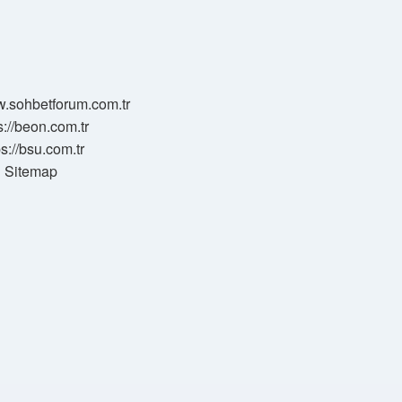
w.sohbetforum.com.tr
s://beon.com.tr
ps://bsu.com.tr
Sitemap