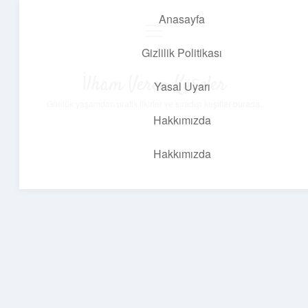
Anasayfa
menüyü
aç
Gizlilik Politikası
İlham Veren Köşeler
Yasal Uyarı
Günlük yaşamdan pratik fikirler ve sıradışı keşifler burada.
Hakkımızda
Hakkımızda