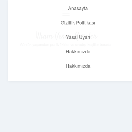
Anasayfa
menüyü
aç
Gizlilik Politikası
İlham Veren Köşeler
Yasal Uyarı
Günlük yaşamdan pratik fikirler ve sıradışı keşifler burada.
Hakkımızda
Hakkımızda