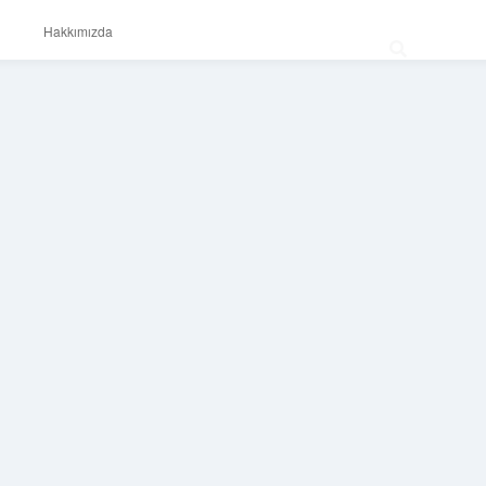
Hakkımızda
Sidebar
ilbet yeni giriş
betexper güncel giriş
https://betexp