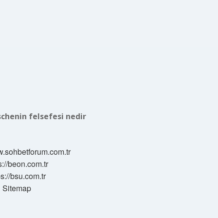
chenin felsefesi nedir
w.sohbetforum.com.tr
s://beon.com.tr
ps://bsu.com.tr
Sitemap