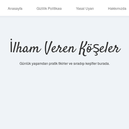
Anasayfa
Gizlilik Politikası
Yasal Uyarı
Hakkımızda
İlham Veren Köşeler
Günlük yaşamdan pratik fikirler ve sıradışı keşifler burada.