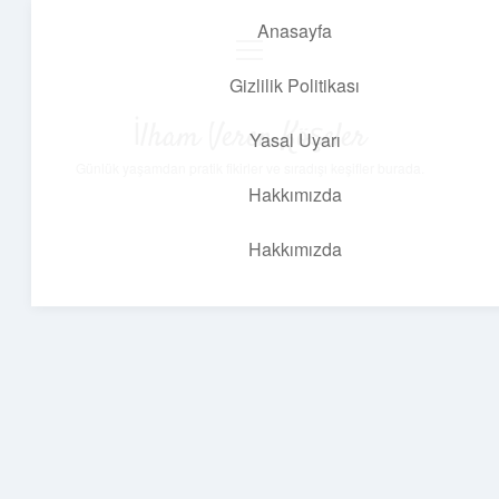
Anasayfa
menüyü
aç
Gizlilik Politikası
İlham Veren Köşeler
Yasal Uyarı
Günlük yaşamdan pratik fikirler ve sıradışı keşifler burada.
Hakkımızda
Hakkımızda