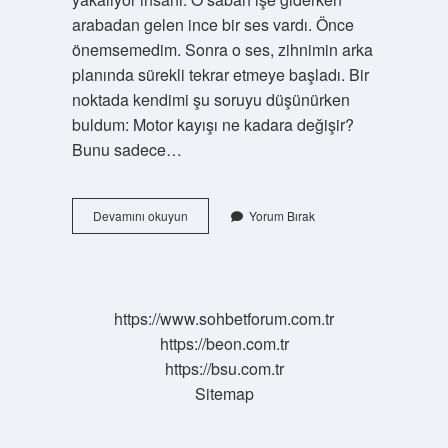
arabadan gelen ince bir ses vardı. Önce
önemsemedim. Sonra o ses, zihnimin arka
planında sürekli tekrar etmeye başladı. Bir
noktada kendimi şu soruyu düşünürken
buldum: Motor kayışı ne kadara değişir?
Bunu sadece…
Motor
Devamını okuyun
Yorum Bırak
kayışı
ne
kadara
değişir
?
https://www.sohbetforum.com.tr
https://beon.com.tr
https://bsu.com.tr
Sitemap