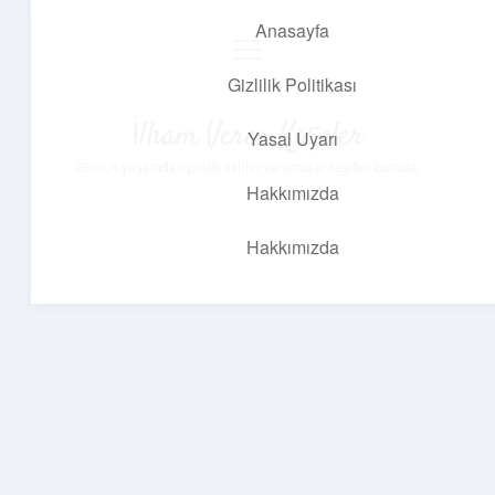
Anasayfa
menüyü
aç
Gizlilik Politikası
İlham Veren Köşeler
Yasal Uyarı
Günlük yaşamdan pratik fikirler ve sıradışı keşifler burada.
Hakkımızda
Hakkımızda