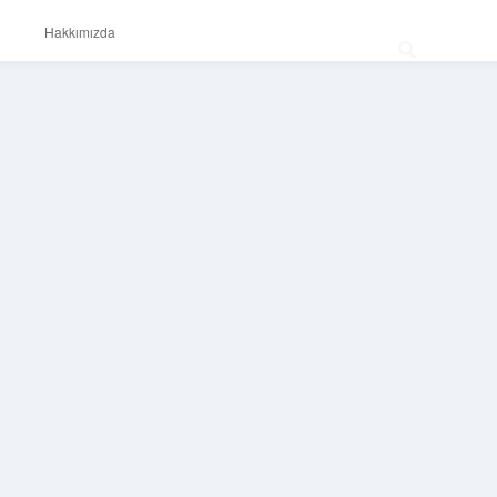
Hakkımızda
Sidebar
ilbet yeni giriş
betexper güncel giriş
https://betexpe