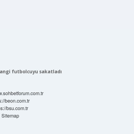
angi futbolcuyu sakatladı
w.sohbetforum.com.tr
s://beon.com.tr
ps://bsu.com.tr
Sitemap