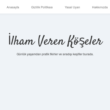
Anasayfa
Gizlilik Politikası
Yasal Uyarı
Hakkımızda
İlham Veren Köşeler
Günlük yaşamdan pratik fikirler ve sıradışı keşifler burada.