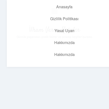
Anasayfa
menüyü
aç
Gizlilik Politikası
İlham Veren Köşeler
Yasal Uyarı
Günlük yaşamdan pratik fikirler ve sıradışı keşifler burada.
Hakkımızda
Hakkımızda