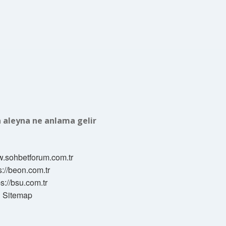
 aleyna ne anlama gelir
w.sohbetforum.com.tr
s://beon.com.tr
ps://bsu.com.tr
Sitemap