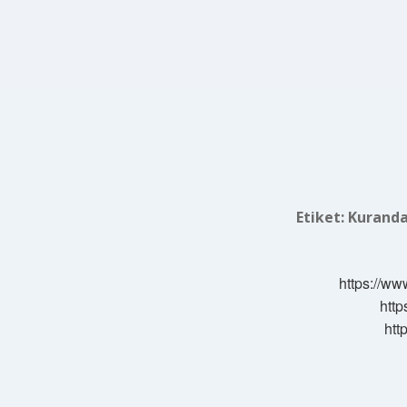
Etiket:
Kuranda
https://ww
http
htt