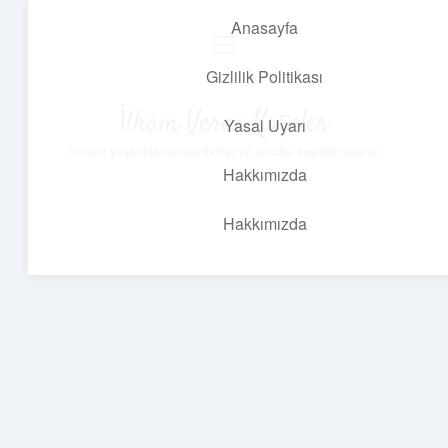
Anasayfa
menüyü
aç
Gizlilik Politikası
İlham Veren Köşeler
Yasal Uyarı
Günlük yaşamdan pratik fikirler ve sıradışı keşifler burada.
Hakkımızda
Hakkımızda