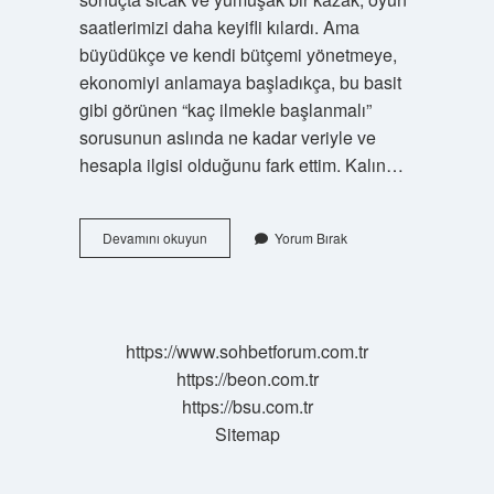
saatlerimizi daha keyifli kılardı. Ama
büyüdükçe ve kendi bütçemi yönetmeye,
ekonomiyi anlamaya başladıkça, bu basit
gibi görünen “kaç ilmekle başlanmalı”
sorusunun aslında ne kadar veriyle ve
hesapla ilgisi olduğunu fark ettim. Kalın…
Kalın
Devamını okuyun
Yorum Bırak
iple
kazak
kaç
ilmekle
başlanır
https://www.sohbetforum.com.tr
?
https://beon.com.tr
https://bsu.com.tr
Sitemap