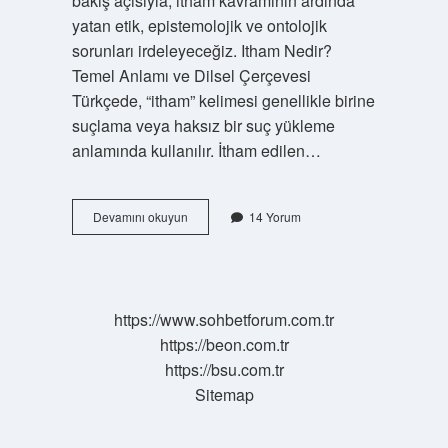
bakış açısıyla, itham kavramının ardında
yatan etik, epistemolojik ve ontolojik
sorunları irdeleyeceğiz. Itham Nedir?
Temel Anlamı ve Dilsel Çerçevesi
Türkçede, “itham” kelimesi genellikle birine
suçlama veya haksız bir suç yükleme
anlamında kullanılır. İtham edilen…
Itham
Devamını okuyun
14 Yorum
türkçe
anlamı
ne
?
https://www.sohbetforum.com.tr
https://beon.com.tr
https://bsu.com.tr
Sitemap