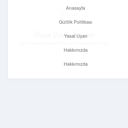
Anasayfa
menüyü
aç
Gizlilik Politikası
İlham Veren Köşeler
Yasal Uyarı
Günlük yaşamdan pratik fikirler ve sıradışı keşifler burada.
Hakkımızda
Hakkımızda