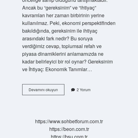
Ancak bu “gereksinim” ve “ihtiyaç”
kavramları her zaman birbirinin yerine
kullanılmaz. Peki, ekonomi perspektifinden
bakıldığında, gereksinim ile ihtiyaç
arasındaki fark nedir? Bu soruya
verdiğimiz cevap, toplumsal refah ve
piyasa dinamiklerini anlamamızda ne
kadar belirleyici bir rol oynar? Gereksinim
ve İhtiyaç: Ekonomik Tanımlar…
Gereksinim
Devamını okuyun
2 Yorum
ile
ihtiyaç
aynı
şey
mi
https://www.sohbetforum.com.tr
?
https://beon.com.tr
https://bsu.com.tr