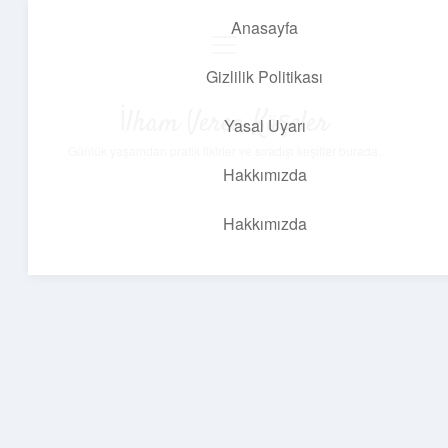
Anasayfa
menüyü
aç
Gizlilik Politikası
İlham Veren Köşeler
Yasal Uyarı
Günlük yaşamdan pratik fikirler ve sıradışı keşifler burada.
Hakkımızda
Hakkımızda