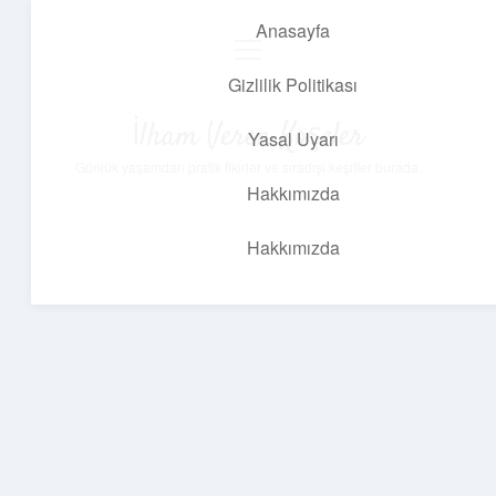
Anasayfa
menüyü
aç
Gizlilik Politikası
İlham Veren Köşeler
Yasal Uyarı
Günlük yaşamdan pratik fikirler ve sıradışı keşifler burada.
Hakkımızda
Hakkımızda