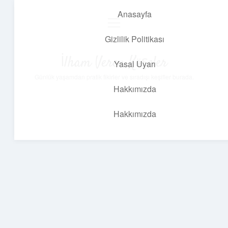
Anasayfa
menüyü
aç
Gizlilik Politikası
İlham Veren Köşeler
Yasal Uyarı
Günlük yaşamdan pratik fikirler ve sıradışı keşifler burada.
Hakkımızda
Hakkımızda