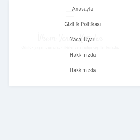
Anasayfa
menüyü
aç
Gizlilik Politikası
İlham Veren Köşeler
Yasal Uyarı
Günlük yaşamdan pratik fikirler ve sıradışı keşifler burada.
Hakkımızda
Hakkımızda