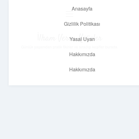
Anasayfa
menüyü
aç
Gizlilik Politikası
İlham Veren Köşeler
Yasal Uyarı
Günlük yaşamdan pratik fikirler ve sıradışı keşifler burada.
Hakkımızda
Hakkımızda