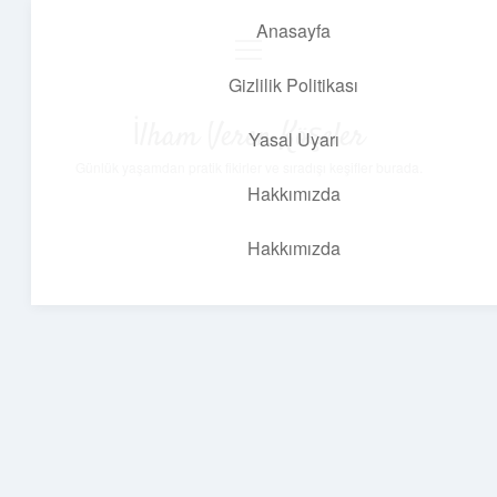
Anasayfa
menüyü
aç
Gizlilik Politikası
İlham Veren Köşeler
Yasal Uyarı
Günlük yaşamdan pratik fikirler ve sıradışı keşifler burada.
Hakkımızda
Hakkımızda