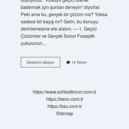
bastırmak için şunları deneyin” diyorlar.
Peki ama bu, gerçek bir çözüm mü? Yoksa
sadece bir kaçış mı? Gelin, bu konuyu
derinlemesine ele alalım. — 1. Geçici
Çözümler ve Gerçek Sorun Foseptik
çukurunun…
Foseptik
Devamını okuyun
14 Yorum
çukuru
kokusu
nasıl
giderilir
?
https://www.sohbetforum.com.tr
https://beon.com.tr
https://bsu.com.tr
Sitemap