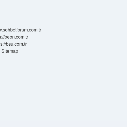
w.sohbetforum.com.tr
s://beon.com.tr
ps://bsu.com.tr
Sitemap