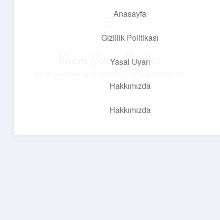
Anasayfa
menüyü
aç
Gizlilik Politikası
İlham Veren Köşeler
Yasal Uyarı
Günlük yaşamdan pratik fikirler ve sıradışı keşifler burada.
Hakkımızda
Hakkımızda