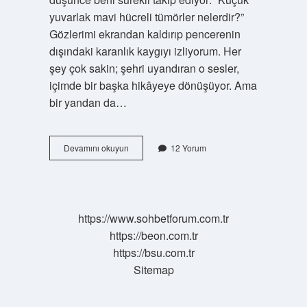
yuvarlak mavi hücreli tümörler nelerdir?”
Gözlerimi ekrandan kaldırıp pencerenin
dışındaki karanlık kaygıyı izliyorum. Her
şey çok sakin; şehri uyandıran o sesler,
içimde bir başka hikâyeye dönüşüyor. Ama
bir yandan da…
Küçük
Devamını okuyun
12 Yorum
yuvarlak
mavi
hücreli
tümörler
nelerdir
https://www.sohbetforum.com.tr
?
https://beon.com.tr
https://bsu.com.tr
Sitemap