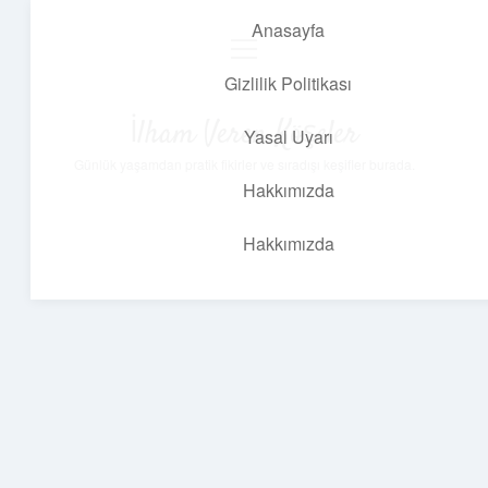
Anasayfa
menüyü
aç
Gizlilik Politikası
İlham Veren Köşeler
Yasal Uyarı
Günlük yaşamdan pratik fikirler ve sıradışı keşifler burada.
Hakkımızda
Hakkımızda