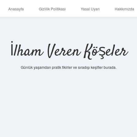
Anasayfa
Gizlilik Politikası
Yasal Uyarı
Hakkımızda
İlham Veren Köşeler
Günlük yaşamdan pratik fikirler ve sıradışı keşifler burada.