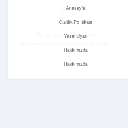
Anasayfa
menüyü
aç
Gizlilik Politikası
İlham Veren Köşeler
Yasal Uyarı
Günlük yaşamdan pratik fikirler ve sıradışı keşifler burada.
Hakkımızda
Hakkımızda