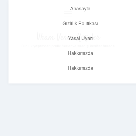
Anasayfa
menüyü
aç
Gizlilik Politikası
İlham Veren Köşeler
Yasal Uyarı
Günlük yaşamdan pratik fikirler ve sıradışı keşifler burada.
Hakkımızda
Hakkımızda