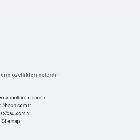
erin özellikleri nelerdir
w.sohbetforum.com.tr
s://beon.com.tr
ps://bsu.com.tr
Sitemap