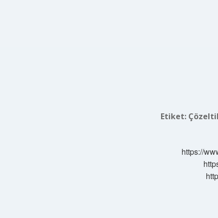
Etiket:
Çözeltil
https://ww
http
htt