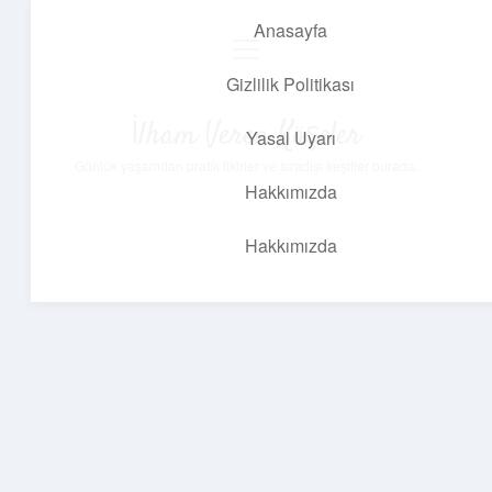
Anasayfa
menüyü
aç
Gizlilik Politikası
İlham Veren Köşeler
Yasal Uyarı
Günlük yaşamdan pratik fikirler ve sıradışı keşifler burada.
Hakkımızda
Hakkımızda