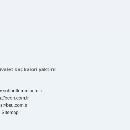
valet kaç kalori yaktırır
w.sohbetforum.com.tr
s://beon.com.tr
ps://bsu.com.tr
Sitemap