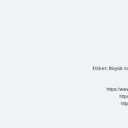
Etiket:
Büyük tu
https://ww
http
htt