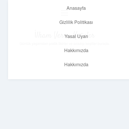
Anasayfa
menüyü
aç
Gizlilik Politikası
İlham Veren Köşeler
Yasal Uyarı
Günlük yaşamdan pratik fikirler ve sıradışı keşifler burada.
Hakkımızda
Hakkımızda