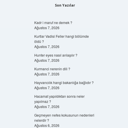
Son Yazılar
Kadr i maruf ne demek ?
Ağustos 7, 2026
Kurtlar Vadisi Feller hangi bölümde
öldü ?
Ağustos 7, 2026
Hunter eyes nasıl anlaşılır ?
Ağustos 7, 2026
Kurmanci nerenin dili ?
Ağustos 7, 2026
Hayvancılık hangi bakanlığa bağlıdır ?
Ağustos 7, 2026
Hacamat yapıldıktan sonra neler
yapılmaz ?
Ağustos 7, 2026
Geçmeyen nefes kokusunun nedenleri
nelerdir ?
Ağustos 6, 2026