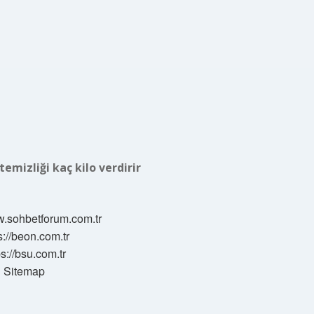
temizliği kaç kilo verdirir
w.sohbetforum.com.tr
s://beon.com.tr
ps://bsu.com.tr
Sitemap