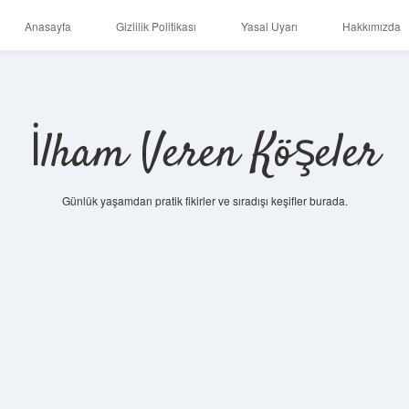
Anasayfa
Gizlilik Politikası
Yasal Uyarı
Hakkımızda
İlham Veren Köşeler
Günlük yaşamdan pratik fikirler ve sıradışı keşifler burada.